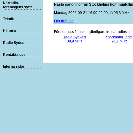
Närradio-
Nästa sändning från Stockholms kommunfullm
föreningens syfte
Måndag 2026-09-21 16:00-22:00 på 95,3 MHz
Teknik
Fler tillfällen
Historia
Förutom oss finns det ytterligare tre närradiosta
Radio Sydväst
Stockholm Järva
88,9 MHz
91,1 MHz
Radio Sydost
Kontakta oss
Interna sidor