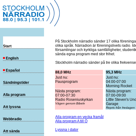
På Stockholm närradio sänder 17 olika föreninga
olika språk. Närradion är föreningslivets radio. Ide
Start
församlingar och kyrkliga samfälligheter, studen
sända egna program med stor frihet.
English
Stockholm närradio sänder på tre olika frekvense
Español
88,0 MHz
95,3 MHz
Just nu:
Just nu:
Pausprogram
04:00-07:00
Sändningstider
Morning Rocket
Nästa program:
Nästa program:
Alla program
07:00-07:30
07:00-09:00
Radio Roseniuskyrkan
Little Steven's U
Vägen genom Bibeln
Garage
Att lyssna
Repris från fredagen
Alla program en vecka framåt
Webbradio
Alla program A till Ö
Lyssna i dator
Att sända